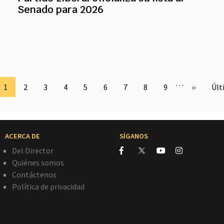
Senado para 2026
…
Page
1
Page
2
Page
3
Page
4
Page
5
Page
6
Page
7
Page
8
Page
9
Siguiente
››
Últ
Últ
página
pág
ACERCA DE
SÍGANOS
Del Director
Quiénes somos
Contáctenos
Política de privacidad