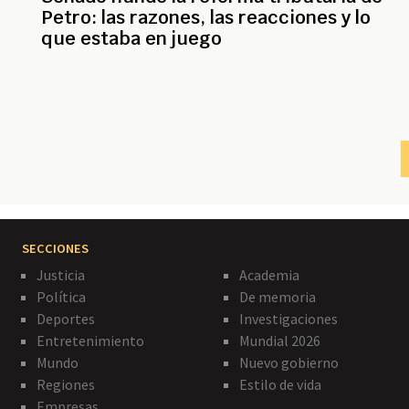
Petro: las razones, las reacciones y lo
que estaba en juego
Paginación
SECCIONES
Justicia
Academia
Política
De memoria
Deportes
Investigaciones
Entretenimiento
Mundial 2026
Mundo
Nuevo gobierno
Regiones
Estilo de vida
Empresas