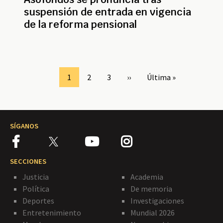
suspensión de entrada en vigencia
de la reforma pensional
Paginación
Page
1
Page
2
Page
3
Siguiente
››
Última
Última »
página
página
SÍGANOS
SECCIONES
Justicia
Academia
Política
De memoria
Deportes
Investigaciones
Entretenimiento
Mundial 2026