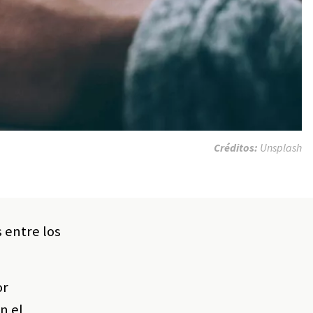
Créditos:
Unsplash
 entre los
or
n el