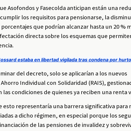
que Asofondos y Fasecolda anticipan están una red
umplir los requisitos para pensionarse, la disminu
n porcentajes que podrían alcanzar hasta un 20 %
afectación directa sobre los esquemas que permit
encia.
ssard estaba en libertad vigilada tras condena por hurt
iminar del decreto, solo se aplicarían a los nuevos
horro Individual con Solidaridad (RAIS), gestiona
 las condiciones de quienes ya reciben una renta vi
 esto representaría una barrera significativa para 
iadas a dicho régimen, en especial porque los seg
financiación de las pensiones de invalidez y sobrevi