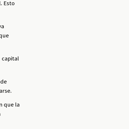
. Esto
va
 que
 capital
 de
arse.
n que la
a