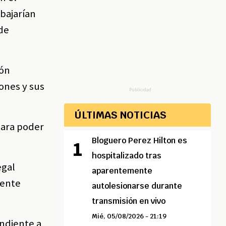
 bajarían
 de
ión
ones y sus
Publicidad
ÚLTIMAS NOTICIAS
para poder
Bloguero Perez Hilton es
hospitalizado tras
egal
aparentemente
mente
autolesionarse durante
transmisión en vivo
Mié, 05/08/2026 - 21:19
ndiente a