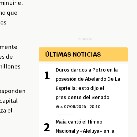
minuir el
imo que
los
Publicidad
lemente
ÚLTIMAS NOTICIAS
es de
millones
Duros dardos a Petro en la
posesión de Abelardo De La
Espriella: esto dijo el
rresponden
presidente del Senado
capital
Vie, 07/08/2026 - 20:10
za el
Maía cantó el Himno
Nacional y «Aleluya» en la