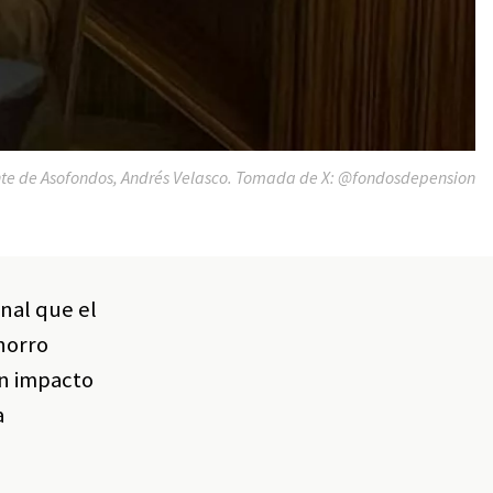
te de Asofondos, Andrés Velasco. Tomada de X: @fondosdepension
nal que el
horro
un impacto
a