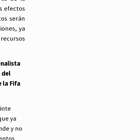
s efectos
tos serán
iones, ya
 recursos
enalista
 del
 la Fifa
inte
que ya
nde y no
mentos