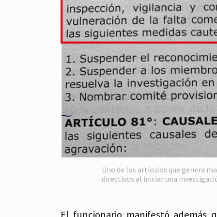
Uno de los artículos que genera may
directivos al iniciar una investigaci
El funcionario manifestó además q