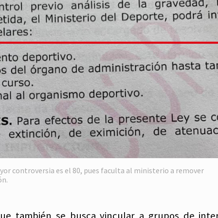
or controversia es el 80, pues faculta al ministerio a remover
ón.
ue también se busca vincular a grupos de inte