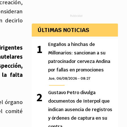
creación,
onsideran
Publicidad
n decirlo
ÚLTIMAS NOTICIAS
Engaños a hinchas de
rigentes
Millonarios: sancionan a su
autelares
patrocinador cerveza Andina
spección,
por fallas en promociones
 la falta
Jue, 06/08/2026 - 08:27
Gustavo Petro divulga
documentos de Interpol que
el órgano
indican ausencia de registros
el comité
y órdenes de captura en su
contra