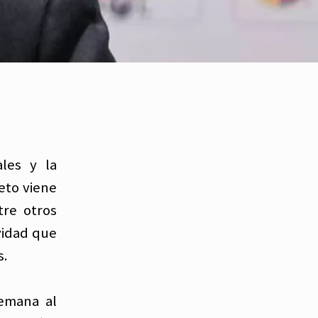
ales y la
eto viene
tre otros
vidad que
s.
semana al