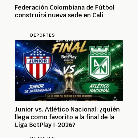
Federación Colombiana de Fútbol
construirá nueva sede en Cali
DEPORTES
Junior vs. Atlético Nacional: ¿quién
llega como favorito a la final de la
Liga BetPlay I-2026?