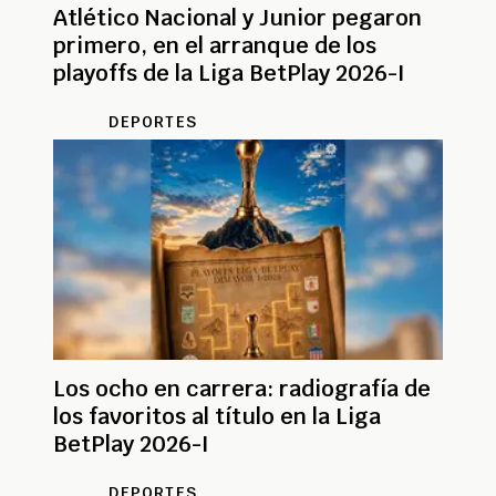
Atlético Nacional y Junior pegaron
primero, en el arranque de los
playoffs de la Liga BetPlay 2026-I
DEPORTES
Los ocho en carrera: radiografía de
los favoritos al título en la Liga
BetPlay 2026-I
DEPORTES