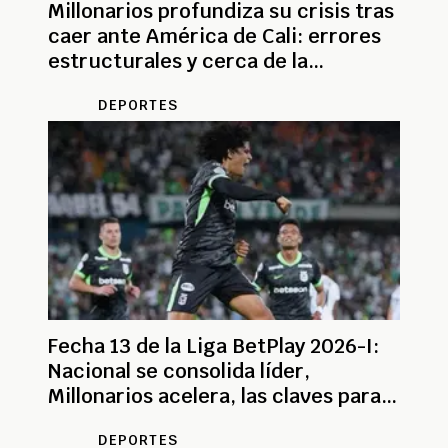
Millonarios profundiza su crisis tras
caer ante América de Cali: errores
estructurales y cerca de la
eliminación
DEPORTES
Fecha 13 de la Liga BetPlay 2026-I:
Nacional se consolida líder,
Millonarios acelera, las claves para
clasificar
DEPORTES