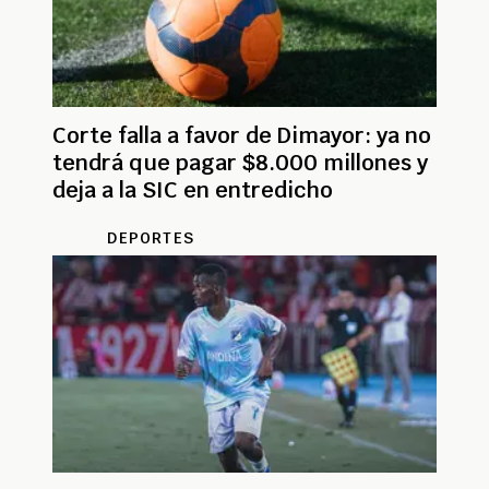
Corte falla a favor de Dimayor: ya no
tendrá que pagar $8.000 millones y
deja a la SIC en entredicho
DEPORTES