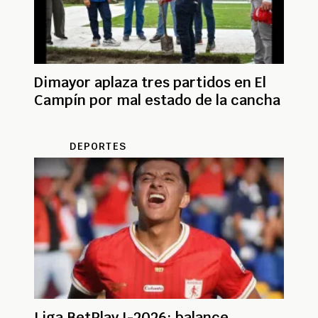
Dimayor aplaza tres partidos en El
Campín por mal estado de la cancha
DEPORTES
Liga BetPlay I-2026: balance,