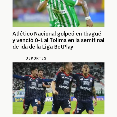
Atlético Nacional golpeó en Ibagué
y venció 0-1 al Tolima en la semifinal
de ida de la Liga BetPlay
DEPORTES