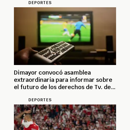
DEPORTES
Dimayor convocó asamblea
extraordinaria para informar sobre
el futuro de los derechos de Tv. del
fútbol
DEPORTES