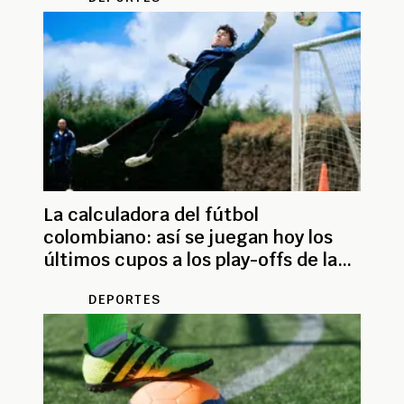
La calculadora del fútbol
colombiano: así se juegan hoy los
últimos cupos a los play-offs de la
Liga BetPlay I-2026
DEPORTES