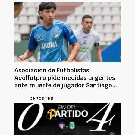
Asociación de Futbolistas
Acolfutpro pide medidas urgentes
ante muerte de jugador Santiago
Castrillón
DEPORTES