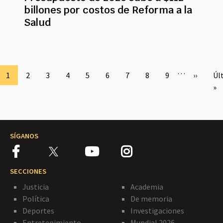
billones por costos de Reforma a la
Salud
Paginación
…
Page
1
Page
2
Page
3
Page
4
Page
5
Page
6
Page
7
Page
8
Page
9
Siguient
››
Úl
Úl
página
pá
»
SÍGANOS
SECCIONES
Justicia
Academia
Política
De memoria
Deportes
Investigaciones
Entretenimiento
Mundial 2026