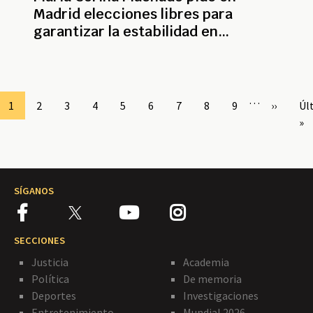
Madrid elecciones libres para
garantizar la estabilidad en
Venezuela
Paginación
…
Page
1
Page
2
Page
3
Page
4
Page
5
Page
6
Page
7
Page
8
Page
9
Siguient
››
Úl
Úl
página
pá
»
SÍGANOS
SECCIONES
Justicia
Academia
Política
De memoria
Deportes
Investigaciones
Entretenimiento
Mundial 2026