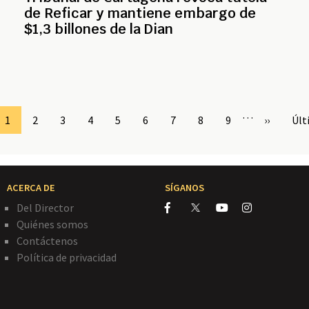
de Reficar y mantiene embargo de
$1,3 billones de la Dian
…
Page
1
Page
2
Page
3
Page
4
Page
5
Page
6
Page
7
Page
8
Page
9
Siguiente
››
Últ
Últ
página
pág
ACERCA DE
SÍGANOS
Del Director
Quiénes somos
Contáctenos
Política de privacidad