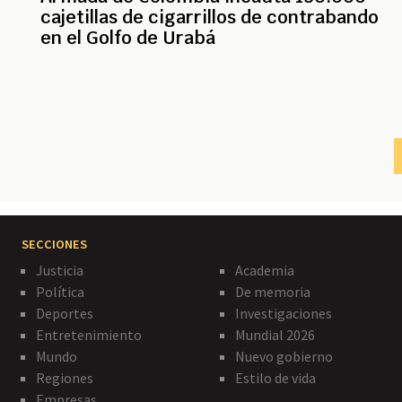
cajetillas de cigarrillos de contrabando
en el Golfo de Urabá
Paginación
SECCIONES
Justicia
Academia
Política
De memoria
Deportes
Investigaciones
Entretenimiento
Mundial 2026
Mundo
Nuevo gobierno
Regiones
Estilo de vida
Empresas