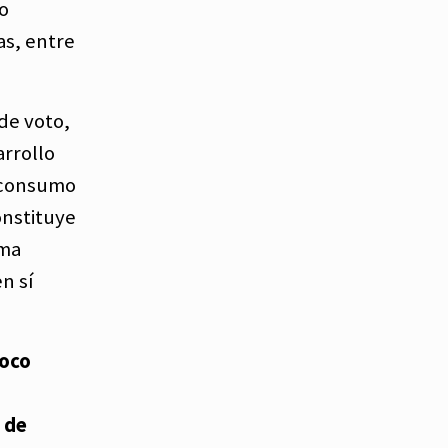
o
as, entre
de voto,
arrollo
l consumo
onstituye
uma
n sí
poco
a de