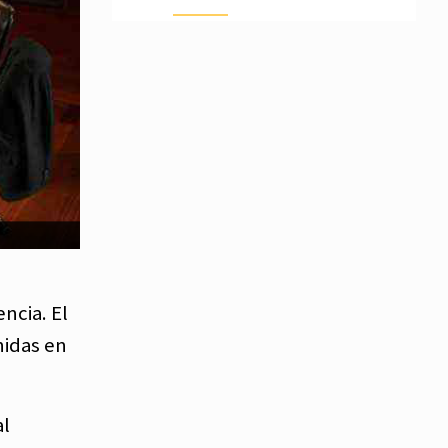
ncia. El
nidas en
al