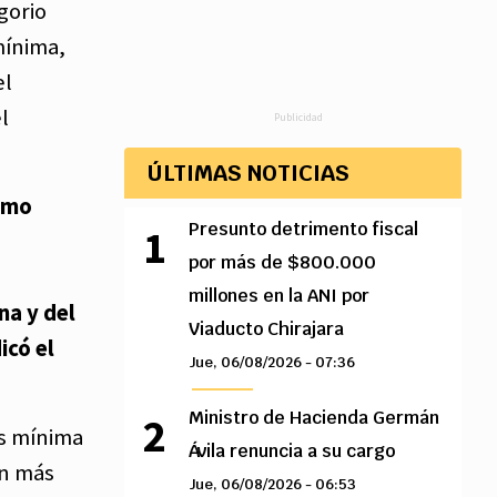
gorio
mínima,
el
l
Publicidad
ÚLTIMAS NOTICIAS
como
Presunto detrimento fiscal
por más de $800.000
millones en la ANI por
na y del
Viaducto Chirajara
icó el
Jue, 06/08/2026 - 07:36
Ministro de Hacienda Germán
is mínima
Ávila renuncia a su cargo
in más
Jue, 06/08/2026 - 06:53