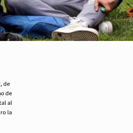
, de
mo de
al al
ro la