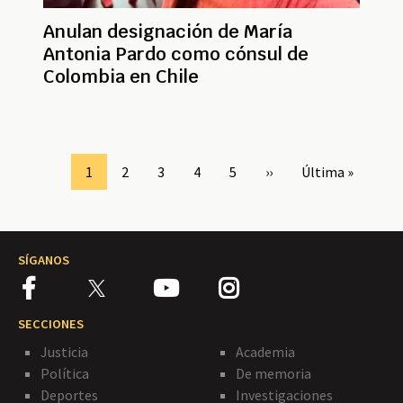
Anulan designación de María
Antonia Pardo como cónsul de
Colombia en Chile
Paginación
Page
1
Page
2
Page
3
Page
4
Page
5
Siguiente
››
Última
Última »
página
página
SÍGANOS
SECCIONES
Justicia
Academia
Política
De memoria
Deportes
Investigaciones