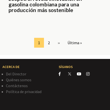
gasolina colombiana para una
producción más sostenible
Page
1
Page
2
Siguiente
››
Última
Última »
página
página
ACERCA DE
SÍGANOS
Del Director
Quiénes somos
Contáctenos
Política de privacidad