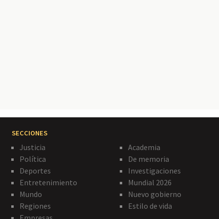
Paginación
SECCIONES
Justicia
Academia
Política
De memoria
Deportes
Investigaciones
Entretenimiento
Mundial 2026
Mundo
Nuevo gobierno
Regiones
Estilo de vida
Empresas