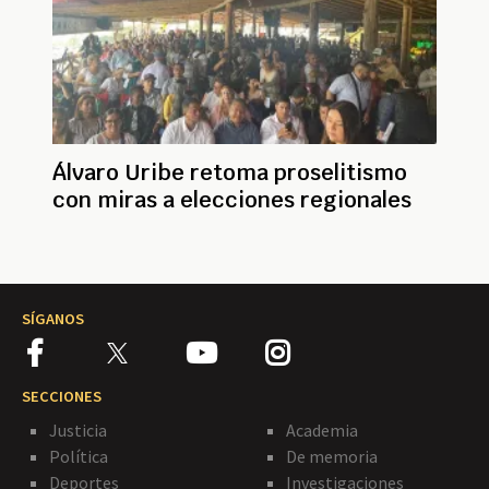
Álvaro Uribe retoma proselitismo
con miras a elecciones regionales
SÍGANOS
SECCIONES
Justicia
Academia
Política
De memoria
Deportes
Investigaciones