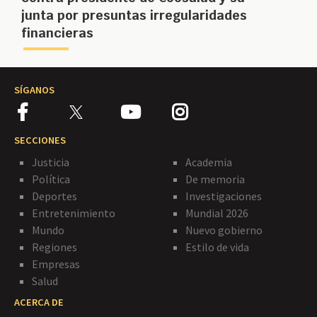
junta por presuntas irregularidades
financieras
SÍGANOS
SECCIONES
Justicia
Academia
Política
De memoria
Deportes
Investigaciones
Entretenimiento
Mundial 2026
Mundo
Nuevo gobierno
Regiones
Estilo de vida
Empresas
Salud
ACERCA DE