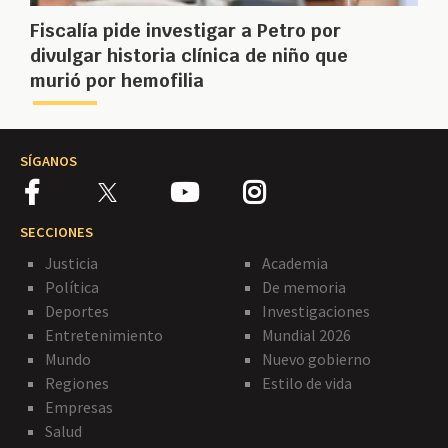
Fiscalía pide investigar a Petro por
divulgar historia clínica de niño que
murió por hemofilia
SÍGANOS
SECCIONES
Justicia
Academia
Política
De memoria
Deportes
Investigaciones
Entretenimiento
Mundial 2026
Mundo
Nuevo gobierno
Regiones
Estilo de vida
Empresas
Salud