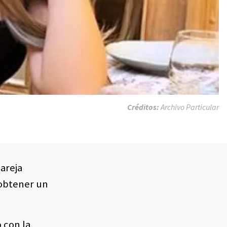
Créditos:
Archivo Particular
pareja
 obtener un
 con la