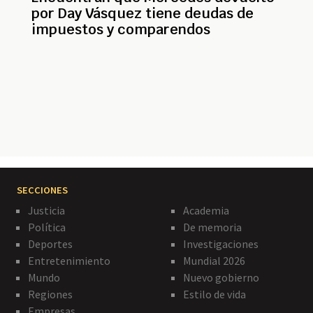
por Day Vásquez tiene deudas de
impuestos y comparendos
Paginación
SECCIONES
Justicia
Academia
Política
De memoria
Deportes
Investigaciones
Entretenimiento
Mundial 2026
Mundo
Nuevo gobierno
Regiones
Estilo de vida
Empresas