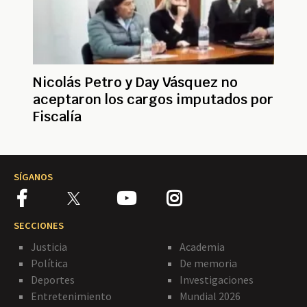
Nicolás Petro y Day Vásquez no
aceptaron los cargos imputados por
Fiscalía
SÍGANOS
SECCIONES
Justicia
Academia
Política
De memoria
Deportes
Investigaciones
Entretenimiento
Mundial 2026