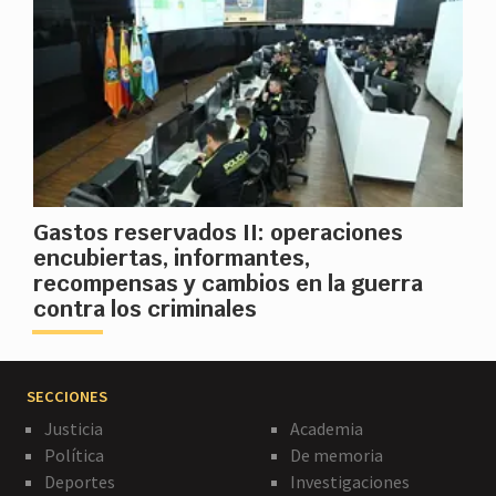
Gastos reservados II: operaciones
encubiertas, informantes,
recompensas y cambios en la guerra
contra los criminales
SECCIONES
Justicia
Academia
Política
De memoria
Deportes
Investigaciones