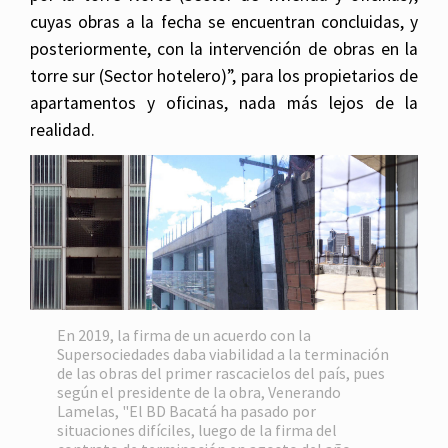
cuyas obras a la fecha se encuentran concluidas, y
posteriormente, con la intervención de obras en la
torre sur (Sector hotelero)”, para los propietarios de
apartamentos y oficinas, nada más lejos de la
realidad.
En 2019, la firma de un acuerdo con la
Supersociedades daba viabilidad a la terminación
de las obras del primer rascacielos del país, pues
según el presidente de la obra, Venerando
Lamelas, "El BD Bacatá ha pasado por
situaciones difíciles, luego de la firma del