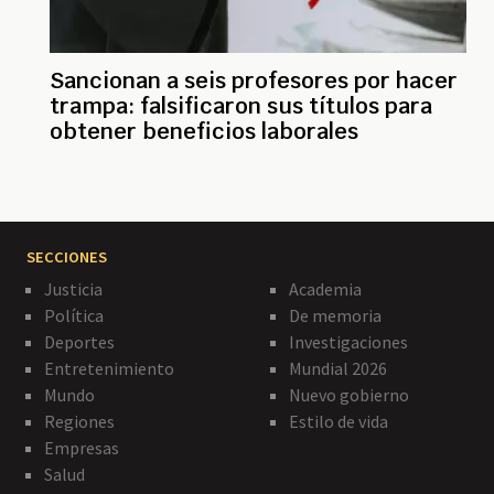
Sancionan a seis profesores por hacer
trampa: falsificaron sus títulos para
obtener beneficios laborales
SECCIONES
Justicia
Academia
Política
De memoria
Deportes
Investigaciones
Entretenimiento
Mundial 2026
Mundo
Nuevo gobierno
Regiones
Estilo de vida
Empresas
Salud