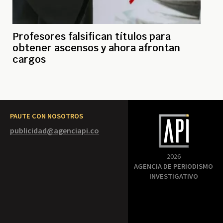
Profesores falsifican títulos para
obtener ascensos y ahora afrontan
cargos
PAUTE CON NOSOTROS
publicidad@agenciapi.co
2026
AGENCIA DE PERIODISMO
INVESTIGATIVO