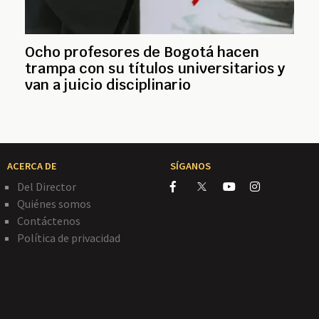
Ocho profesores de Bogotá hacen
trampa con su títulos universitarios y
van a juicio disciplinario
ACERCA DE
SÍGANOS
Del Director
Quiénes somos
Contáctenos
Política de privacidad