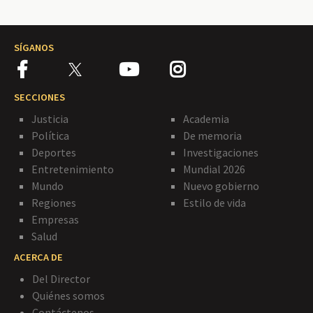
SÍGANOS
SECCIONES
Justicia
Academia
Política
De memoria
Deportes
Investigaciones
Entretenimiento
Mundial 2026
Mundo
Nuevo gobierno
Regiones
Estilo de vida
Empresas
Salud
ACERCA DE
Del Director
Quiénes somos
Contáctenos