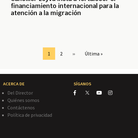
financiamiento internacional para la
atención a la migración
Page
1
Page
2
Siguiente
››
Última
Última »
página
página
ACERCA DE
SÍGANOS
Del Director
Quiénes somos
Contáctenos
Política de privacidad