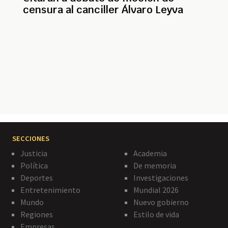
censura al canciller Álvaro Leyva
Paginación
SECCIONES
Justicia
Academia
Política
De memoria
Deportes
Investigaciones
Entretenimiento
Mundial 2026
Mundo
Nuevo gobierno
Regiones
Estilo de vida
Empresas