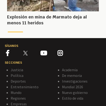
Explosión en mina de Marmato deja al
menos 11 heridos
SÍGANOS
SECCIONES
Justicia
Academia
Política
De memoria
Deportes
Investigaciones
Entretenimiento
Mundial 2026
Mundo
Nuevo gobierno
Regiones
Estilo de vida
Empresas