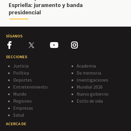
Espriella: juramento y banda
presidencial
SÍGANOS
SECCIONES
Justicia
Academia
Política
De memoria
Deportes
Investigaciones
Entretenimiento
Mundial 2026
Mundo
Nuevo gobierno
Regiones
Estilo de vida
Empresas
Salud
ACERCA DE