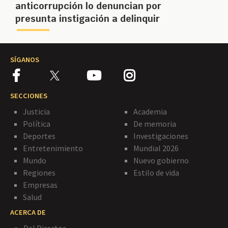
anticorrupción lo denuncian por
presunta instigación a delinquir
SÍGANOS
SECCIONES
Justicia
Academia
Política
De memoria
Deportes
Investigaciones
Entretenimiento
Mundial 2026
Mundo
Nuevo gobierno
Regiones
Estilo de vida
Empresas
Salud
ACERCA DE
Del Director