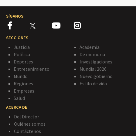
SÍGANOS
SECCIONES
Justicia
Academia
Política
De memoria
Deportes
Investigaciones
Entretenimiento
Mundial 2026
Mundo
Nuevo gobierno
Regiones
Estilo de vida
Empresas
Salud
ACERCA DE
Del Director
Quiénes somos
Contáctenos