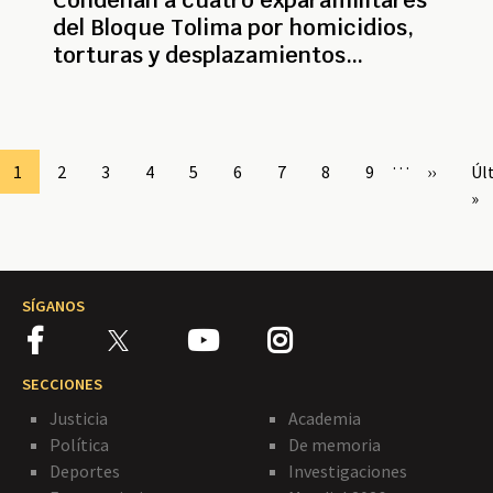
Condenan a cuatro exparamilitares
del Bloque Tolima por homicidios,
torturas y desplazamientos
forzados
Paginación
…
Page
1
Page
2
Page
3
Page
4
Page
5
Page
6
Page
7
Page
8
Page
9
Siguient
››
Úl
Úl
página
pá
»
SÍGANOS
SECCIONES
Justicia
Academia
Política
De memoria
Deportes
Investigaciones