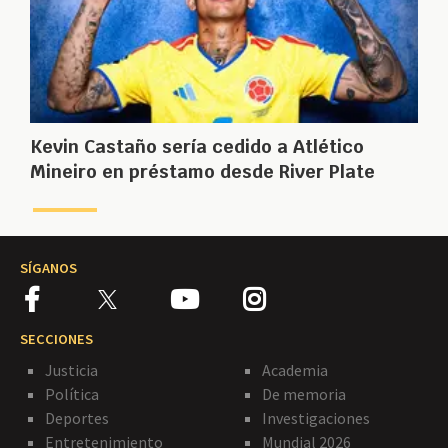
Kevin Castaño sería cedido a Atlético
Mineiro en préstamo desde River Plate
SÍGANOS
SECCIONES
Justicia
Academia
Política
De memoria
Deportes
Investigaciones
Entretenimiento
Mundial 2026