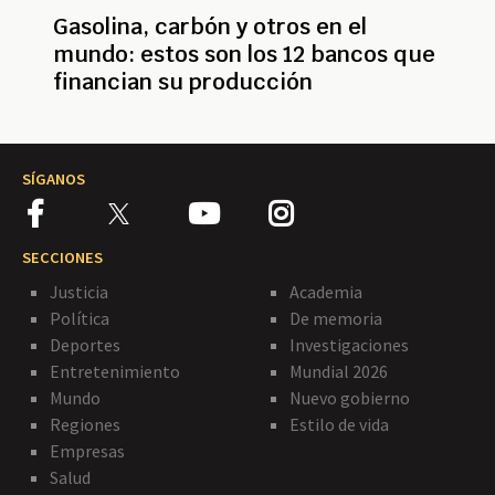
Gasolina, carbón y otros en el
mundo: estos son los 12 bancos que
financian su producción
SÍGANOS
SECCIONES
Justicia
Academia
Política
De memoria
Deportes
Investigaciones
Entretenimiento
Mundial 2026
Mundo
Nuevo gobierno
Regiones
Estilo de vida
Empresas
Salud