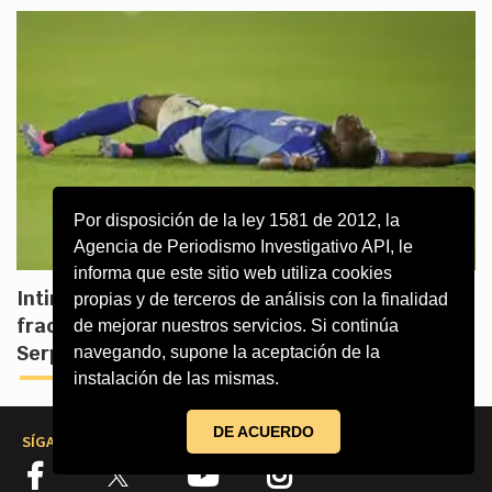
Por disposición de la ley 1581 de 2012, la
Agencia de Periodismo Investigativo API, le
informa que este sitio web utiliza cookies
Intimidades de la venta de Millonarios tras
propias y de terceros de análisis con la finalidad
fracaso deportivo y financiero de Gustavo
de mejorar nuestros servicios. Si continúa
Serpa
navegando, supone la aceptación de la
instalación de las mismas.
DE ACUERDO
SÍGANOS