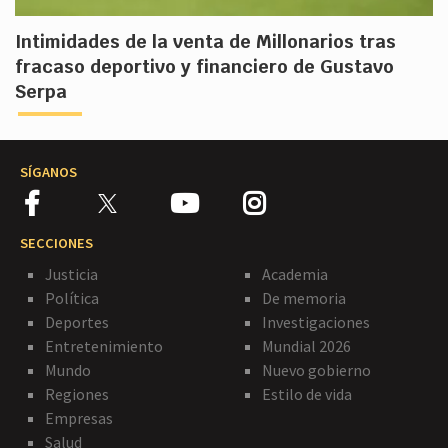
Intimidades de la venta de Millonarios tras
fracaso deportivo y financiero de Gustavo
Serpa
SÍGANOS
SECCIONES
Justicia
Academia
Política
De memoria
Deportes
Investigaciones
Entretenimiento
Mundial 2026
Mundo
Nuevo gobierno
Regiones
Estilo de vida
Empresas
Salud