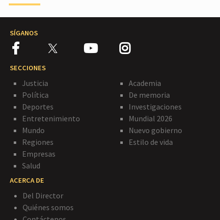
SÍGANOS
SECCIONES
Justicia
Academia
Política
De memoria
Deportes
Investigaciones
Entretenimiento
Mundial 2026
Mundo
Nuevo gobierno
Regiones
Estilo de vida
Empresas
Salud
ACERCA DE
Del Director
Quiénes somos
Contáctenos