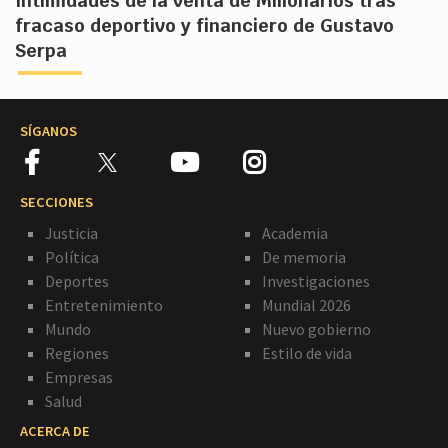
Intimidades de la venta de Millonarios tras
fracaso deportivo y financiero de Gustavo
Serpa
SÍGANOS
SECCIONES
Justicia
Academia
Política
De memoria
Deportes
Investigaciones
Entretenimiento
Mundial 2026
Mundo
Nuevo gobierno
Regiones
Estilo de vida
Empresas
Salud
ACERCA DE