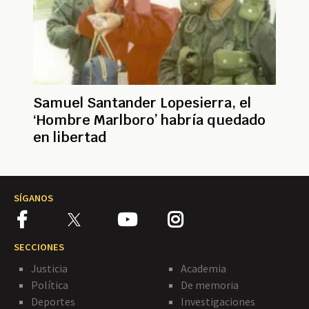
Samuel Santander Lopesierra, el
‘Hombre Marlboro’ habría quedado
en libertad
SÍGANOS
SECCIONES
Justicia
Academia
Política
De memoria
Deportes
Investigaciones