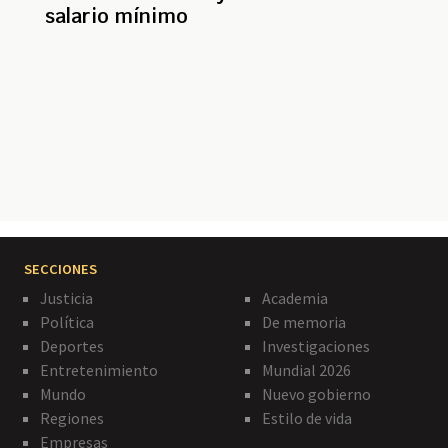
salario mínimo
Paginación
SECCIONES
Justicia
Academia
Política
De memoria
Deportes
Investigaciones
Entretenimiento
Mundial 2026
Mundo
Nuevo gobierno
Regiones
Estilo de vida
Empresas