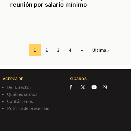
reunión por salario mínimo
Page
1
Page
2
Page
3
Page
4
Siguiente
››
Última
Última »
página
página
ACERCA DE
SÍGANOS
Del Director
Quiénes somos
Contáctenos
Política de privacidad