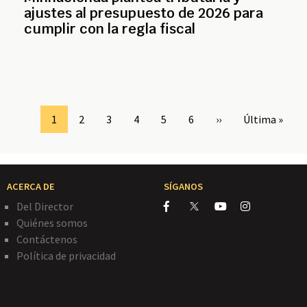
ajustes al presupuesto de 2026 para
cumplir con la regla fiscal
Page
1
Page
2
Page
3
Page
4
Page
5
Page
6
Siguiente
››
Última
Última »
página
página
ACERCA DE
SÍGANOS
Del Director
Quiénes somos
Contáctenos
Política de privacidad