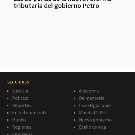
tributaria del gobierno Petro
Paginación
SECCIONES
Justicia
Academia
Política
De memoria
Deportes
Investigaciones
Entretenimiento
Mundial 2026
Mundo
Nuevo gobierno
Regiones
Estilo de vida
Empresas