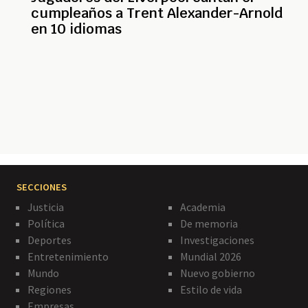
cumpleaños a Trent Alexander-Arnold
en 10 idiomas
Paginación
SECCIONES
Justicia
Academia
Política
De memoria
Deportes
Investigaciones
Entretenimiento
Mundial 2026
Mundo
Nuevo gobierno
Regiones
Estilo de vida
Empresas