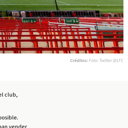
Créditos:
Foto: Twitter @LFC
l club,
posible.
aban vender