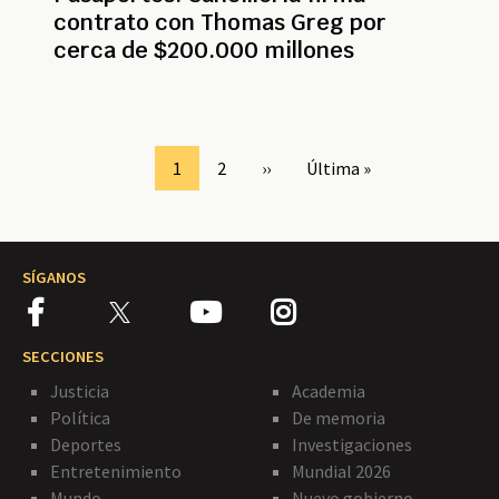
contrato con Thomas Greg por
cerca de $200.000 millones
Paginación
Page
1
Page
2
Siguiente
››
Última
Última »
página
página
SÍGANOS
SECCIONES
Justicia
Academia
Política
De memoria
Deportes
Investigaciones
Entretenimiento
Mundial 2026
Mundo
Nuevo gobierno