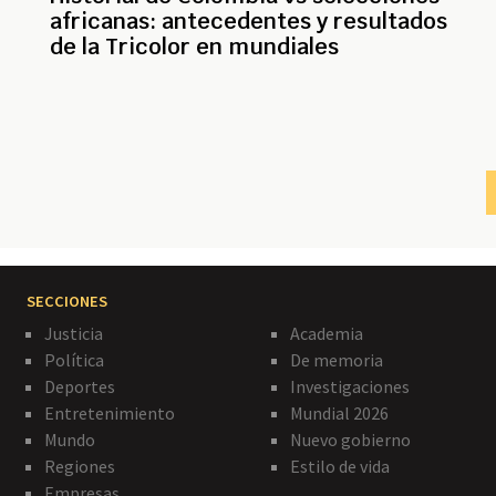
africanas: antecedentes y resultados
de la Tricolor en mundiales
Paginación
SECCIONES
Justicia
Academia
Política
De memoria
Deportes
Investigaciones
Entretenimiento
Mundial 2026
Mundo
Nuevo gobierno
Regiones
Estilo de vida
Empresas