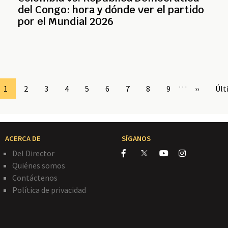
del Congo: hora y dónde ver el partido
por el Mundial 2026
…
Page
1
Page
2
Page
3
Page
4
Page
5
Page
6
Page
7
Page
8
Page
9
Siguiente
››
Últ
Últ
página
pág
ACERCA DE
SÍGANOS
Del Director
Quiénes somos
Contáctenos
Política de privacidad