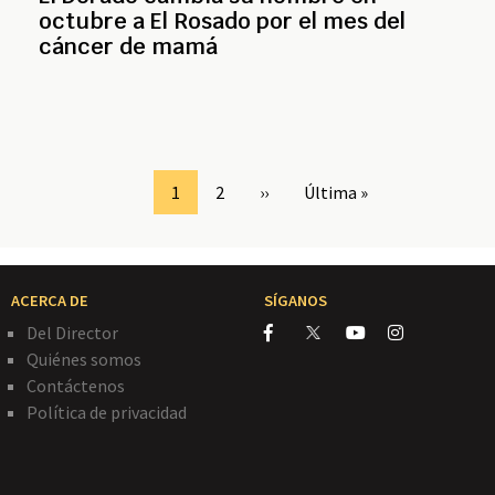
octubre a El Rosado por el mes del
cáncer de mamá
Page
1
Page
2
Siguiente
››
Última
Última »
página
página
ACERCA DE
SÍGANOS
Del Director
Quiénes somos
Contáctenos
Política de privacidad