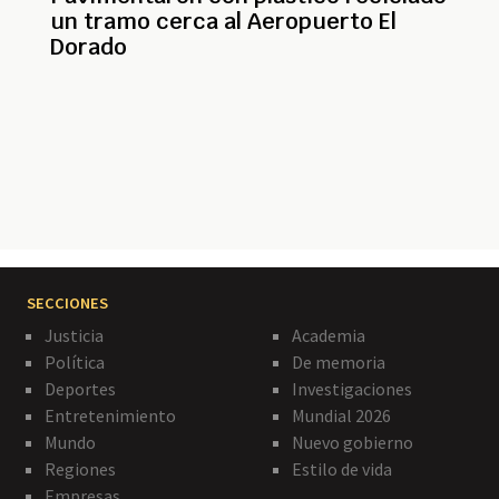
un tramo cerca al Aeropuerto El
Dorado
Paginación
SECCIONES
Justicia
Academia
Política
De memoria
Deportes
Investigaciones
Entretenimiento
Mundial 2026
Mundo
Nuevo gobierno
Regiones
Estilo de vida
Empresas