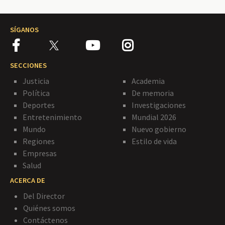
SÍGANOS
SECCIONES
Justicia
Academia
Política
De memoria
Deportes
Investigaciones
Entretenimiento
Mundial 2026
Mundo
Nuevo gobierno
Regiones
Estilo de vida
Empresas
Salud
ACERCA DE
Del Director
Quiénes somos
Contáctenos