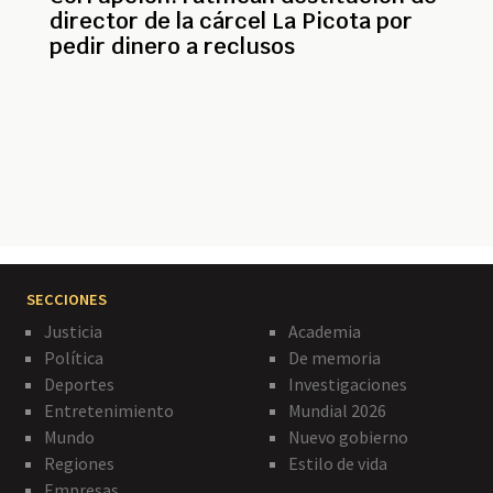
director de la cárcel La Picota por
pedir dinero a reclusos
Paginación
SECCIONES
Justicia
Academia
Política
De memoria
Deportes
Investigaciones
Entretenimiento
Mundial 2026
Mundo
Nuevo gobierno
Regiones
Estilo de vida
Empresas