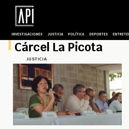
INVESTIGACIONES
JUSTICIA
POLÍTICA
DEPORTES
ENTRETE
Cárcel La Picota
JUSTICIA