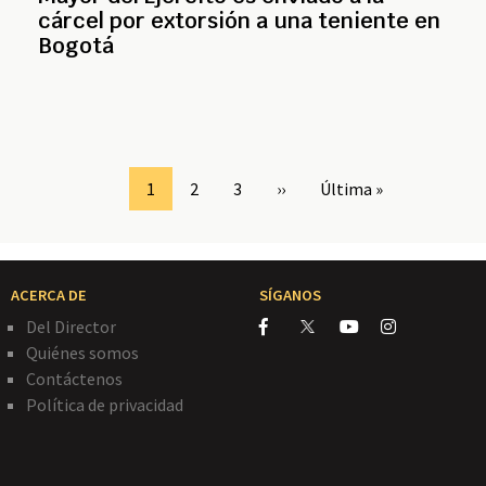
cárcel por extorsión a una teniente en
Bogotá
Page
1
Page
2
Page
3
Siguiente
››
Última
Última »
página
página
ACERCA DE
SÍGANOS
Del Director
Quiénes somos
Contáctenos
Política de privacidad