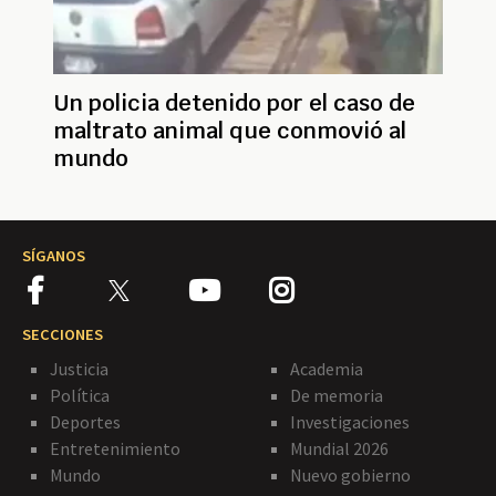
Un policia detenido por el caso de
maltrato animal que conmovió al
mundo
SÍGANOS
SECCIONES
Justicia
Academia
Política
De memoria
Deportes
Investigaciones
Entretenimiento
Mundial 2026
Mundo
Nuevo gobierno