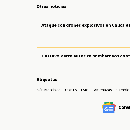
Otras noticias
Ataque con drones explosivos en Cauca deja
Gustavo Petro autoriza bombardeos contra
Etiquetas
Iván Mordisco
COP16
FARC
Amenazas
Cambio 
Convi