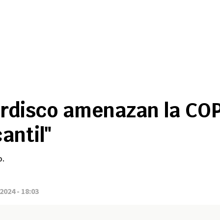
rdisco amenazan la COP1
antil"
o.
2024 - 18:03