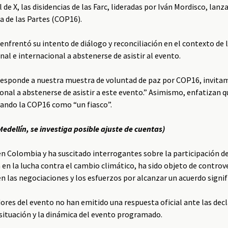
 de X, las disidencias de las Farc, lideradas por Iván Mordisco, lan
a de las Partes (COP16).
 enfrentó su intento de diálogo y reconciliación en el contexto de 
al e internacional a abstenerse de asistir al evento.
 responde a nuestra muestra de voluntad de paz por COP16, invita
onal a abstenerse de asistir a este evento.” Asimismo, enfatizan 
icando la COP16 como “un fiasco”.
edellín, se investiga posible ajuste de cuentas
)
n Colombia y ha suscitado interrogantes sobre la participación d
en la lucha contra el cambio climático, ha sido objeto de controve
 las negociaciones y los esfuerzos por alcanzar un acuerdo signif
res del evento no han emitido una respuesta oficial ante las dec
a situación y la dinámica del evento programado.