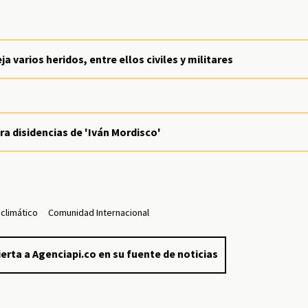
 varios heridos, entre ellos civiles y militares
 disidencias de 'Iván Mordisco'
climático
Comunidad Internacional
erta a Agenciapi.co en su fuente de noticias