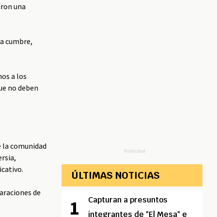
zaron una
la cumbre,
mos a los
que no deben
e la comunidad
Publicidad
rsia,
icativo.
ÚLTIMAS NOTICIAS
laraciones de
Capturan a presuntos
integrantes de "El Mesa" e