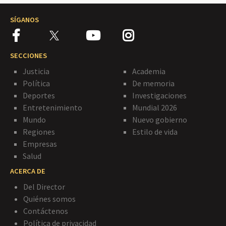
SÍGANOS
SECCIONES
Justicia
Academia
Política
De memoria
Deportes
Investigaciones
Entretenimiento
Mundial 2026
Mundo
Nuevo gobierno
Regiones
Estilo de vida
Empresas
Salud
ACERCA DE
Del Director
Quiénes somos
Contáctenos
Política de privacidad