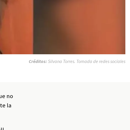
Créditos:
Silvana Torres. Tomada de redes sociales
que no
te la
su