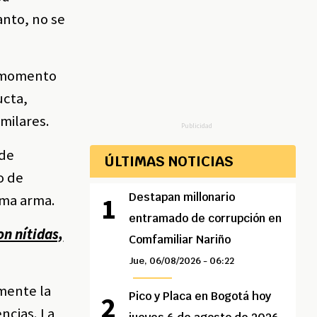
anto, no se
l momento
ucta,
milares.
Publicidad
 de
ÚLTIMAS NOTICIAS
o de
Destapan millonario
sma arma.
entramado de corrupción en
on nítidas,
Comfamiliar Nariño
Jue, 06/08/2026 - 06:22
mente la
Pico y Placa en Bogotá hoy
ncias. La