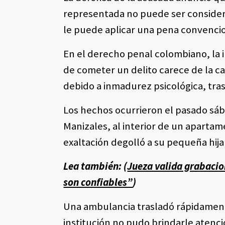
representada no puede ser considera
le puede aplicar una pena convencio
En el derecho penal colombiano, la 
de cometer un delito carece de la c
debido a inmadurez psicológica, tras
Los hechos ocurrieron el pasado sáb
Manizales, al interior de un apartam
exaltación degolló a su pequeña hija
Lea también: (
Jueza valida grabacion
son confiables”
)
Una ambulancia trasladó rápidament
institución no pudo brindarle atenci