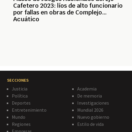
Cafetero 2023: líos de alto funcionario
por fallas en obras de Complejo
Acuático
Paginación
SECCIONES
Justicia
Academia
Política
De memoria
Deportes
Investigaciones
Entretenimiento
Mundial 2026
Mundo
Nuevo gobierno
Regiones
Estilo de vida
Empresas