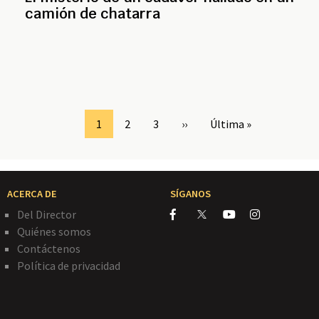
camión de chatarra
Page
1
Page
2
Page
3
Siguiente
››
Última
Última »
página
página
ACERCA DE
SÍGANOS
Del Director
Quiénes somos
Contáctenos
Política de privacidad