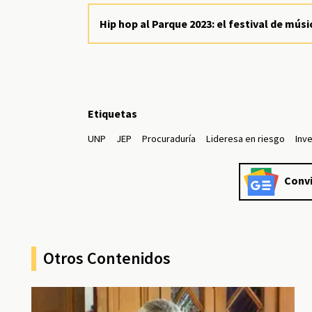
Hip hop al Parque 2023: el festival de mús
Etiquetas
UNP
JEP
Procuraduría
Lideresa en riesgo
Inv
Convi
Otros Contenidos