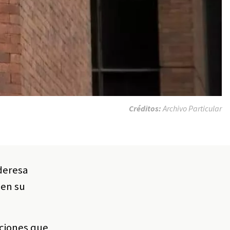
Créditos:
Archivo Particular
ideresa
 en su
aciones que